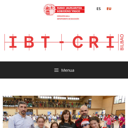
ES
EU
Menua