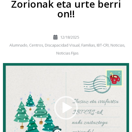
Zorionak eta urte berri
on!!
12/18/2025
Alumnado
,
Centros
,
Discapacidad Visual
,
Familias
,
IBT-CRI
,
Noticias
,
Noticias Fijas
Reproductor
de
vídeo